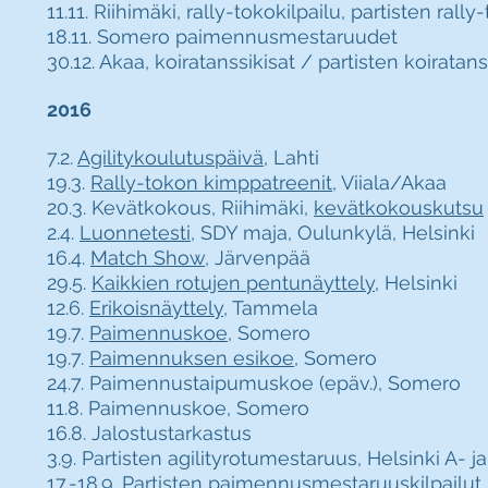
11.11. Riihimäki, rally-tokokilpailu, partisten ral
18.11. Somero paimennusmestaruudet
30.12. Akaa, koiratanssikisat / partisten koirata
2016
7.2.
Agilitykoulutuspäivä
, Lahti
19.3.
Rally-tokon kimppatreenit
, Viiala/Akaa
20.3. Kevätkokous, Riihimäki,
kevätkokouskutsu
2.4.
Luonnetesti
, SDY maja, Oulunkylä, Helsinki
16.4.
Match Show
, Järvenpää
29.5.
Kaikkien rotujen pentunäyttely
, Helsinki
12.6.
Erikoisnäyttely
, Tammela
19.7.
Paimennuskoe
, Somero
19.7.
Paimennuksen esikoe
, Somero
24.7. Paimennustaipumuskoe (epäv.), Somero
11.8. Paimennuskoe, Somero
16.8. Jalostustarkastus
3.9. Partisten agilityrotumestaruus, Helsinki A- j
17.-18.9. Partisten paimennusmestaruuskilpailu