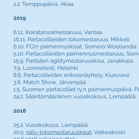
2.2. Temppupäivä,
Akaa
2019
6.12. Koiratanssimestaruus, Vantaa
16.11. Partacollieiden tokomestaruus, Mikkeli
6.10. FCI:n paimennuskisat, Somero Woollandia
5.10. Partacollieiden paimennusmestaruus, So
15.9. Partisten agilitymestaruuskisa, Janakkala
7.9. Luonnetesti, Helsinki
8.6. Partacollieiden erikoisnäyttely, Kiuruvesi
3.6. Match Show, Järvenpää
1.5. Suomen partacolliet ry:n paimennuspäivä, P
24.2. Sääntömääräinen vuosikokous, Lempäälä
2018
25.2. Vuosikokous, Lempäälä
20.5.
rally-tokomestaruuskisat
, Valkeakoski