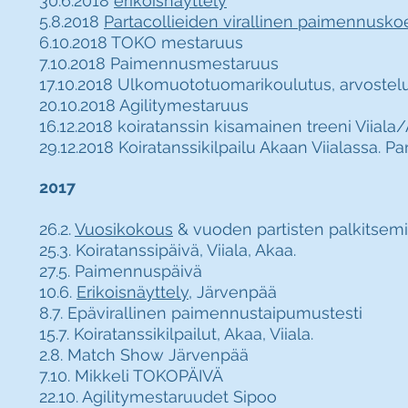
30.6.2018
erikoisnäyttely
5.8.2018
Partacollieiden virallinen paimennusko
6.10.2018 TOKO mestaruus
7.10.2018 Paimennusmestaruus
17.10.2018 Ulkomuototuomarikoulutus, arvostelu-
20.10.2018 Agilitymestaruus
16.12.2018 koiratanssin kisamainen treeni Viiala
29.12.2018 Koiratanssikilpailu Akaan Viialassa. P
2017
26.2.
Vuosikokous
& vuoden partisten palkitsemi
25.3. Koiratanssipäivä, Viiala, Akaa.
27.5. Paimennuspäivä
10.6.
Erikoisnäyttely
, Järvenpää
8.7. Epävirallinen paimennustaipumustesti
15.7. Koiratanssikilpailut, Akaa, Viiala.
2.8. Match Show Järvenpää
7.10. Mikkeli TOKOPÄIVÄ
22.10. Agilitymestaruudet Sipoo