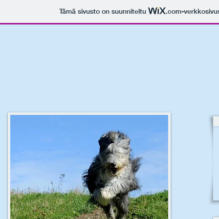
Tämä sivusto on suunniteltu
.com
-verkkosivu
Suomen Par
Bearded Colli
Etusivu
Partacollie
Harras