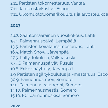
2.11. Partisten tokomestaruus, Vantaa
7.11. Jalostustarkastus, Espoo
7.11. Ulkomuototuomarikoulutus ja arvosteluko
2023
26.2. Sääntömääräinen vuosikokous, Lahti
15.4. Paimennuspäivä, Lempäälä
13.5. Partisten koiratanssimestaruus, L
ahti
16.5. Match Show, Järvenpää
27.5. Rally-tokokisa, Valkeakoski
3.-4.6 Paimennuspäivät, Pusula
10.6. Erikoisnäyttely, Järvenpää
2.9 Partisten agilitykoulutus ja -mestaruus, Esp
30.9. Paimennustreeri, Somero
1.10. Paimennus ratatreeni, Somero
14.10. Paimennusmestis, Somero
15.10. FCI paimennuskisa, Somero
2022