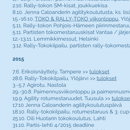
2.10. Rally-tokon SM-kisat, joukkuekisa.
8.10. Jenna Caloanderin agilitykoulutusta, ks. li
15.-16.10.
TOKO & RALLY-TOKO viikonloppu
, Ylö
5.11. Rally-tokon Pohjois-Hämeen piirinmestaruu
5.11. Partisten tokomestaruuskisat Vantaa / jär
12.-13.11. Lemmikkimessut, Helsinki
3.12. Rally-Tokokilpailu, partisten rally-tokomest
2015
7.6. Erikoisnäyttely, Tampere >>
tulokset
28.6. Rally-Tokokilpailu, Ylöjärvi >>
tulokset
3.-5.7. Agirotu, Nastola
29.-30.8. Paimennusviikonloppu ja paimennusm
19.9. Agility rotumestaruudet, Tuusula >>
tulokse
17.10 Jenna Caloanderin agilitykoulutuspäivä
18.10. Rally-tokokilpailu, rotumestaruus & 3. cup
25.10. Oili Huotarin tokokoulutus, Lahti
31.10. Partis-lehti 4/2015 deadline