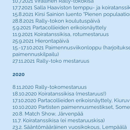
10.7.2021 Virallinen Rally-tokokisa
17.7.2021
Salla Haaviston temppu- ja koiratanssi
15.8.2021 Kirsi Sainion luento "Pienen populaati
28.8.2021 Rally-tokon koulutuspäivä
5.9.2021 Partacollieiden erikoisnäyttely
11.9.2021 Koiratanssikisa, rotumestaruus
25.9.2021 Hierontapäivä
15.-17.10.2021 Paimennusviikonloppu (harjoituks
paimennuskilpailu)
27.11.2021 Rally-toko mestaruus
2020
8.11.2020 Rally-tokomestaruus
18.10.2020 Koiratanssikisa (mestaruus!)
17.10.2020 Partacollieiden erikoisnäyttely, Kiuruv
10.10.2020 Partisten paimennusmestikset,
Some
20.8. Match Show, Järvenpää
11.7. Koiratanssikisa (ei mestaruuskisa)
23.2. Sääntömääräinen vuosikokous
,
Lempäälä