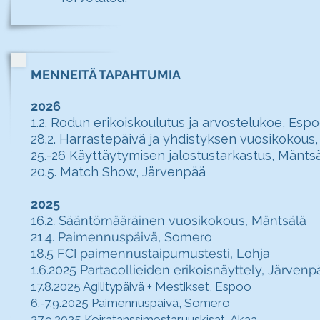
MENNEITÄ TAPAHTUMIA
2026
1.2. Rodun erikoiskoulutus ja arvostelukoe
, Esp
28.2. Harrastepäivä ja yhdistyksen vuosikokous
25.-26 Käyttäytymisen jalostustarkastus, Mänts
20.5. Match Show, Järvenpää
2025
16.2.
Sääntömääräinen vuosikokous, Mäntsälä
21.4. Paimennuspäivä, Somero
18.5 FCI paimennustaipumustesti, Lohja
1.6.2025 Partacollieiden erikoisnäyttely, Järvenp
17.8.2025 Agilitypäivä + Mestikset, Espoo
6.-7.9.2025 Paimennuspäivä, Somero
27.9.2025 Koiratanssimestaruuskisat, Akaa